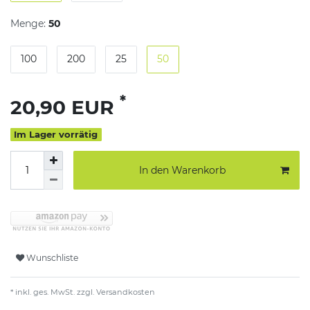
Menge:
50
100
200
25
50
*
20,90 EUR
Im Lager vorrätig
In den Warenkorb
Wunschliste
* inkl. ges. MwSt. zzgl.
Versandkosten