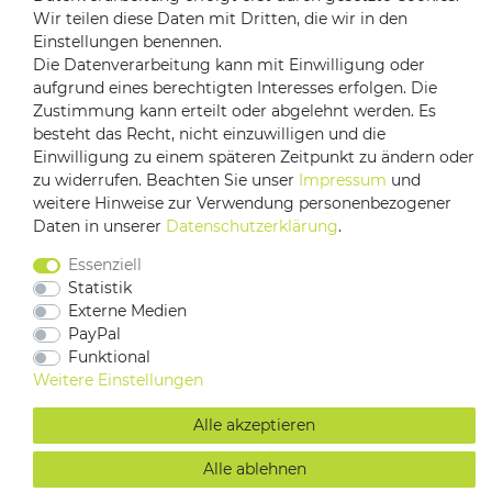
Wir teilen diese Daten mit Dritten, die wir in den
Versandpartner
Einstellungen benennen.
Die Datenverarbeitung kann mit Einwilligung oder
aufgrund eines berechtigten Interesses erfolgen. Die
Zustimmung kann erteilt oder abgelehnt werden. Es
besteht das Recht, nicht einzuwilligen und die
Einwilligung zu einem späteren Zeitpunkt zu ändern oder
zu widerrufen. Beachten Sie unser
Impressum
und
weitere Hinweise zur Verwendung personenbezogener
Daten in unserer
Daten­schutz­erklärung
.
Impressum
Daten­schutz­erklärung
AGB
Essenziell
Barrierefreiheitserklärung
Vertrag widerrufen
Statistik
Kontakt
Externe Medien
PayPal
Funktional
Weitere Einstellungen
Alle akzeptieren
Alle ablehnen