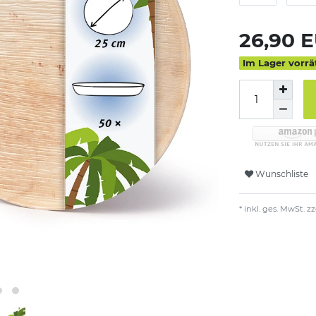
26,90 
Im Lager vorrä
Wunschliste
* inkl. ges. MwSt. zz