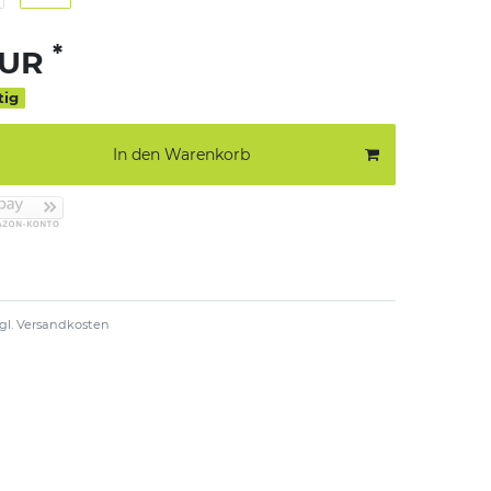
*
EUR
tig
In den Warenkorb
gl.
Versandkosten