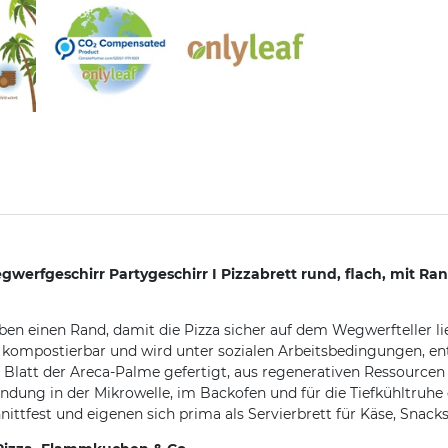
egwerfgeschirr Partygeschirr I Pizzabrett rund, flach, mit Ra
aben einen Rand, damit die Pizza sicher auf dem Wegwerfteller li
g kompostierbar und wird unter sozialen Arbeitsbedingungen, e
n Blatt der Areca-Palme gefertigt, aus regenerativen Ressourc
endung in der Mikrowelle, im Backofen und für die Tiefkühltruhe
chnittfest und eigenen sich prima als Servierbrett für Käse, Sna