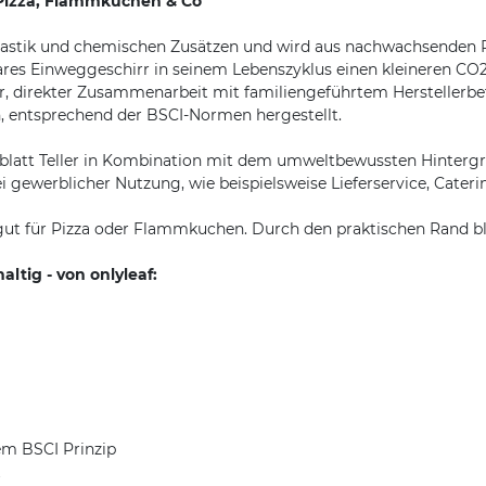
r Pizza, Flammkuchen & Co
 Plastik und chemischen Zusätzen und wird aus nachwachsenden 
ares Einweggeschirr in seinem Lebenszyklus einen kleineren CO2
, direkter Zusammenarbeit mit familiengeführtem Herstellerbet
entsprechend der BSCI-Normen hergestellt.
mblatt Teller in Kombination mit dem umweltbewussten Hintergr
i gewerblicher Nutzung, wie beispielsweise Lieferservice, Cateri
 gut für Pizza oder Flammkuchen. Durch den praktischen Rand blei
ltig - von onlyleaf:
dem BSCI Prinzip