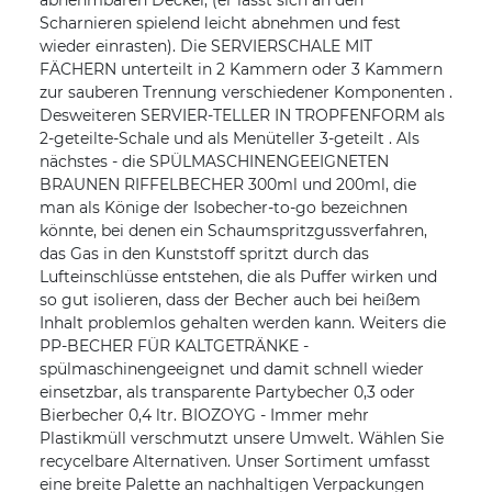
abnehmbaren Deckel, (er lässt sich an den
Scharnieren spielend leicht abnehmen und fest
wieder einrasten). Die SERVIERSCHALE MIT
FÄCHERN unterteilt in 2 Kammern oder 3 Kammern
zur sauberen Trennung verschiedener Komponenten .
Desweiteren SERVIER-TELLER IN TROPFENFORM als
2-geteilte-Schale und als Menüteller 3-geteilt . Als
nächstes - die SPÜLMASCHINENGEEIGNETEN
BRAUNEN RIFFELBECHER 300ml und 200ml, die
man als Könige der Isobecher-to-go bezeichnen
könnte, bei denen ein Schaumspritzgussverfahren,
das Gas in den Kunststoff spritzt durch das
Lufteinschlüsse entstehen, die als Puffer wirken und
so gut isolieren, dass der Becher auch bei heißem
Inhalt problemlos gehalten werden kann. Weiters die
PP-BECHER FÜR KALTGETRÄNKE -
spülmaschinengeeignet und damit schnell wieder
einsetzbar, als transparente Partybecher 0,3 oder
Bierbecher 0,4 ltr. BIOZOYG - Immer mehr
Plastikmüll verschmutzt unsere Umwelt. Wählen Sie
recycelbare Alternativen. Unser Sortiment umfasst
eine breite Palette an nachhaltigen Verpackungen