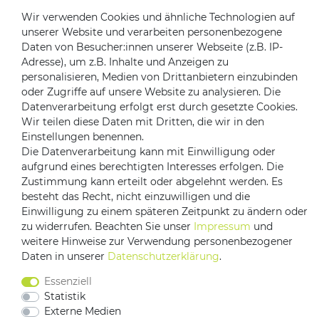
Rücksendungen
Wir verwenden Cookies und ähnliche Technologien auf
Kontakt zu uns
unserer Website und verarbeiten personenbezogene
Daten von Besucher:innen unserer Webseite (z.B. IP-
Zahlungsanbieter
Adresse), um z.B. Inhalte und Anzeigen zu
personalisieren, Medien von Drittanbietern einzubinden
oder Zugriffe auf unsere Website zu analysieren. Die
Datenverarbeitung erfolgt erst durch gesetzte Cookies.
Wir teilen diese Daten mit Dritten, die wir in den
Versandpartner
Einstellungen benennen.
Die Datenverarbeitung kann mit Einwilligung oder
aufgrund eines berechtigten Interesses erfolgen. Die
Zustimmung kann erteilt oder abgelehnt werden. Es
besteht das Recht, nicht einzuwilligen und die
Einwilligung zu einem späteren Zeitpunkt zu ändern oder
zu widerrufen. Beachten Sie unser
Impressum
und
weitere Hinweise zur Verwendung personenbezogener
Daten in unserer
Daten­schutz­erklärung
.
Impressum
Daten­schutz­erklärung
AGB
Barrierefreiheitserklärung
Essenziell
Vertrag widerrufen
Statistik
Kontakt
Externe Medien