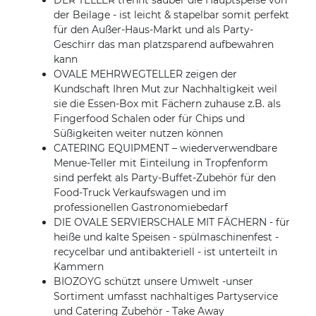
DER TELLER trennt sauber die Hauptspeise von
der Beilage - ist leicht & stapelbar somit perfekt
für den Außer-Haus-Markt und als Party-
Geschirr das man platzsparend aufbewahren
kann
OVALE MEHRWEGTELLER zeigen der
Kundschaft Ihren Mut zur Nachhaltigkeit weil
sie die Essen-Box mit Fächern zuhause z.B. als
Fingerfood Schalen oder für Chips und
Süßigkeiten weiter nutzen können
CATERING EQUIPMENT – wiederverwendbare
Menue-Teller mit Einteilung in Tropfenform
sind perfekt als Party-Buffet-Zubehör für den
Food-Truck Verkaufswagen und im
professionellen Gastronomiebedarf
DIE OVALE SERVIERSCHALE MIT FÄCHERN - für
heiße und kalte Speisen - spülmaschinenfest -
recycelbar und antibakteriell - ist unterteilt in
Kammern
BIOZOYG schützt unsere Umwelt -unser
Sortiment umfasst nachhaltiges Partyservice
und Catering Zubehör - Take Away