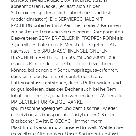
perfekte HAMBURGER-BOX mit praktischem
abnehmbaren Deckel, (er lässt sich an den
Scharnieren spielend leicht abnehmen und fest
wieder einrasten). Die SERVIERSCHALE MIT
FÄCHERN unterteilt in 2 Kammern oder 3 Kammern
zur sauberen Trennung verschiedener Komponenten .
Desweiteren SERVIER-TELLER IN TROPFENFORM als
2-geteilte-Schale und als Menüteller 3-geteilt . Als
nächstes - die SPÜLMASCHINENGEEIGNETEN
BRAUNEN RIFFELBECHER 300ml und 200ml, die
man als Könige der Isobecher-to-go bezeichnen
könnte, bei denen ein Schaumspritzgussverfahren,
das Gas in den Kunststoff spritzt durch das
Lufteinschlüsse entstehen, die als Puffer wirken und
so gut isolieren, dass der Becher auch bei heißem
Inhalt problemlos gehalten werden kann. Weiters die
PP-BECHER FÜR KALTGETRÄNKE -
spülmaschinengeeignet und damit schnell wieder
einsetzbar, als transparente Partybecher 0,3 oder
Bierbecher 0,4 ltr. BIOZOYG - Immer mehr
Plastikmüll verschmutzt unsere Umwelt. Wählen Sie
recycelbare Alternativen. Unser Sortiment umfasst