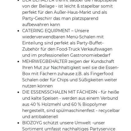
DER BEHÄLTER trennt sauber die Hauptspeise
von der Beilage - ist leicht & stapelbar somit
perfekt für den Außer-Haus-Markt und als
Party-Geschirr das man platzsparend
aufbewahren kann
CATERING EQUIPMENT – Unsere
wiederverwendbaren Menü-Schalen mit
Einteilung sind perfekt als Party-Buffet-
Zubehör für den Food-Truck Verkaufswagen
und im professionellen Gastronomiebedarf
MEHRWEGBEHÄLTER zeigen der Kundschaft
Ihren Mut zur Nachhaltigkeit weil sie die Essen-
Box mit Fächern zuhause z.B. als Fingerfood
Schalen oder für Chips und Süßigkeiten weiter
nutzen können
DIE ESSENSSCHALEN MIT FÄCHERN - für heiße
und kalte Speisen - werden aus einem Verbund
aus 40 % Holzmehl und 60 % Biopolymer
hergestellt, sind spülmaschinenfest - recycelbar
und antibakteriell
BIOZOYG schützt unsere Umwelt -unser
Sortiment umfasst nachhaltiges Partyservice