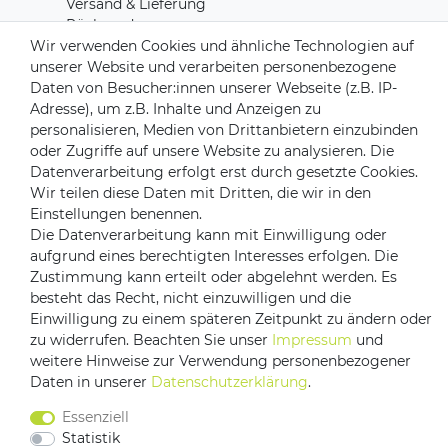
Versand & Lieferung
Rücksendungen
Wir verwenden Cookies und ähnliche Technologien auf
Kontakt zu uns
unserer Website und verarbeiten personenbezogene
Daten von Besucher:innen unserer Webseite (z.B. IP-
Zahlungsanbieter
Adresse), um z.B. Inhalte und Anzeigen zu
personalisieren, Medien von Drittanbietern einzubinden
oder Zugriffe auf unsere Website zu analysieren. Die
Datenverarbeitung erfolgt erst durch gesetzte Cookies.
Wir teilen diese Daten mit Dritten, die wir in den
Versandpartner
Einstellungen benennen.
Die Datenverarbeitung kann mit Einwilligung oder
aufgrund eines berechtigten Interesses erfolgen. Die
Zustimmung kann erteilt oder abgelehnt werden. Es
besteht das Recht, nicht einzuwilligen und die
Einwilligung zu einem späteren Zeitpunkt zu ändern oder
zu widerrufen. Beachten Sie unser
Impressum
und
weitere Hinweise zur Verwendung personenbezogener
Daten in unserer
Daten­schutz­erklärung
.
Impressum
Daten­schutz­erklärung
AGB
Barrierefreiheitserklärung
Vertrag widerrufen
Essenziell
Statistik
Kontakt