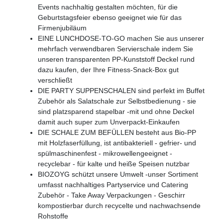
Events nachhaltig gestalten möchten, für die
Geburtstagsfeier ebenso geeignet wie für das
Firmenjubiläum
EINE LUNCHDOSE-TO-GO machen Sie aus unserer
mehrfach verwendbaren Servierschale indem Sie
unseren transparenten PP-Kunststoff Deckel rund
dazu kaufen, der Ihre Fitness-Snack-Box gut
verschließt
DIE PARTY SUPPENSCHALEN sind perfekt im Buffet
Zubehör als Salatschale zur Selbstbedienung - sie
sind platzsparend stapelbar -mit und ohne Deckel
damit auch super zum Unverpackt-Einkaufen
DIE SCHALE ZUM BEFÜLLEN besteht aus Bio-PP
mit Holzfaserfüllung, ist antibakteriell - gefrier- und
spülmaschinenfest - mikrowellengeeignet -
recyclebar - für kalte und heiße Speisen nutzbar
BIOZOYG schützt unsere Umwelt -unser Sortiment
umfasst nachhaltiges Partyservice und Catering
Zubehör - Take Away Verpackungen - Geschirr
kompostierbar durch recycelte und nachwachsende
Rohstoffe