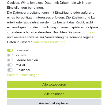
Versandpartner
Cookies. Wir teilen diese Daten mit Dritten, die wir in den
Einstellungen benennen.
Die Datenverarbeitung kann mit Einwilligung oder aufgrund
eines berechtigten Interesses erfolgen. Die Zustimmung kann
erteilt oder abgelehnt werden. Es besteht das Recht, nicht
einzuwilligen und die Einwilligung zu einem späteren Zeitpunkt
zu ändern oder zu widerrufen. Beachten Sie unser
Impressum
und weitere Hinweise zur Verwendung personenbezogener
Daten in unserer
Daten­schutz­erklärung
.
Impressum
Daten­schutz­erklärung
AGB
Essenziell
Barrierefreiheitserklärung
Vertrag widerrufen
Statistik
Kontakt
Externe Medien
PayPal
Funktional
Weitere Einstellungen
Alle akzeptieren
Alle ablehnen
Auswahl akzeptieren