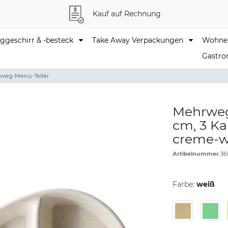
Kauf auf Rechnung
geschirr & -besteck
Take Away Verpackungen
Wohne
Gastro
weg-Menü-Teller
Mehrweg-
cm, 3 K
creme-w
Artikelnummer
36
Farbe:
weiß