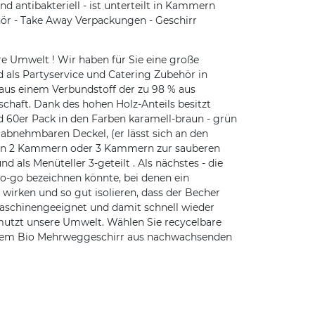
 antibakteriell - ist unterteilt in Kammern
ör - Take Away Verpackungen - Geschirr
e Umwelt ! Wir haben für Sie eine große
 als Partyservice und Catering Zubehör in
 aus einem Verbundstoff der zu 98 % aus
haft. Dank des hohen Holz-Anteils besitzt
 60er Pack in den Farben karamell-braun - grün
bnehmbaren Deckel, (er lässt sich an den
t in 2 Kammern oder 3 Kammern zur sauberen
ls Menüteller 3-geteilt . Als nächstes - die
o bezeichnen könnte, bei denen ein
 wirken und so gut isolieren, dass der Becher
schinengeeignet und damit schnell wieder
hmutzt unsere Umwelt. Wählen Sie recycelbare
ichem Bio Mehrweggeschirr aus nachwachsenden