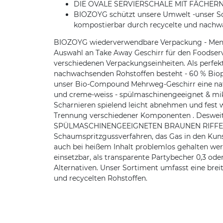
DIE OVALE SERVIERSCHALE MIT FÄCHERN - für
BIOZOYG schützt unsere Umwelt -unser So
kompostierbar durch recycelte und nachw
BIOZOYG wiederverwendbare Verpackung - Menüsch
Auswahl an Take Away Geschirr für den Foodserv
verschiedenen Verpackungseinheiten. Als perfekt
nachwachsenden Rohstoffen besteht - 60 % Biopo
unser Bio-Compound Mehrweg-Geschirr eine natür
und creme-weiss - spülmaschinengeeignet & mik
Scharnieren spielend leicht abnehmen und fest
Trennung verschiedener Komponenten . Desweiter
SPÜLMASCHINENGEEIGNETEN BRAUNEN RIFFELBECH
Schaumspritzgussverfahren, das Gas in den Kunsts
auch bei heißem Inhalt problemlos gehalten w
einsetzbar, als transparente Partybecher 0,3 o
Alternativen. Unser Sortiment umfasst eine br
und recycelten Rohstoffen.