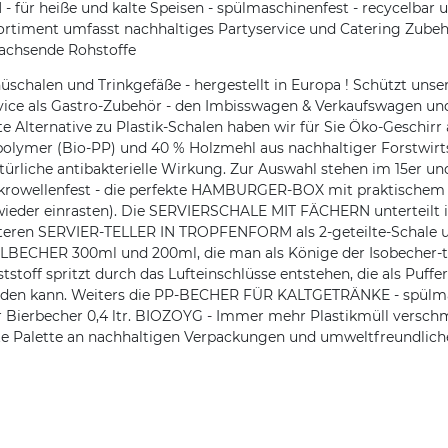
 heiße und kalte Speisen - spülmaschinenfest - recycelbar und
rtiment umfasst nachhaltiges Partyservice und Catering Zubeh
achsende Rohstoffe
alen und Trinkgefäße - hergestellt in Europa ! Schützt unser
ice als Gastro-Zubehör - den Imbisswagen & Verkaufswagen und
e Alternative zu Plastik-Schalen haben wir für Sie Öko-Geschirr
lymer (Bio-PP) und 40 % Holzmehl aus nachhaltiger Forstwirtsc
liche antibakterielle Wirkung. Zur Auswahl stehen im 15er und
rowellenfest - die perfekte HAMBURGER-BOX mit praktischem a
 wieder einrasten). Die SERVIERSCHALE MIT FÄCHERN unterteil
en SERVIER-TELLER IN TROPFENFORM als 2-geteilte-Schale und a
ER 300ml und 200ml, die man als Könige der Isobecher-to-g
toff spritzt durch das Lufteinschlüsse entstehen, die als Puffer
erden kann. Weiters die PP-BECHER FÜR KALTGETRÄNKE - spülma
der Bierbecher 0,4 ltr. BIOZOYG - Immer mehr Plastikmüll versc
eite Palette an nachhaltigen Verpackungen und umweltfreundl