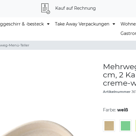
Kauf auf Rechnung
geschirr & -besteck
Take Away Verpackungen
Wohne
Gastro
weg-Menü-Teller
Mehrweg-
cm, 2 K
creme-w
Artikelnummer
36
Farbe:
weiß