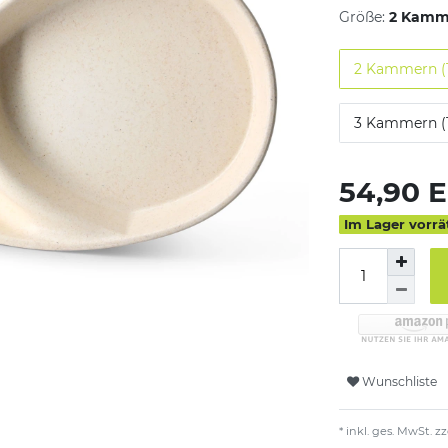
Größe:
2 Kamme
2 Kammern (1
3 Kammern (1
54,90 
Im Lager vorrä
Wunschliste
* inkl. ges. MwSt. zz