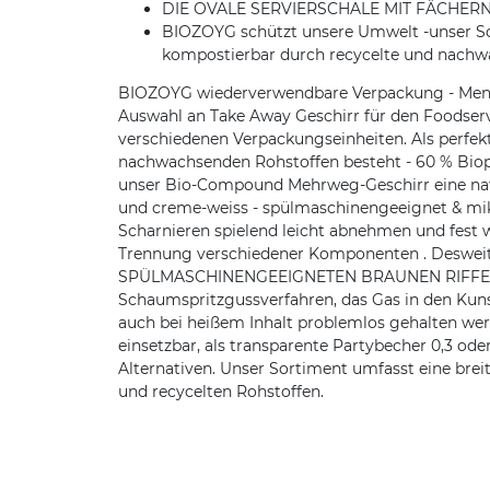
DIE OVALE SERVIERSCHALE MIT FÄCHERN - für
BIOZOYG schützt unsere Umwelt -unser So
kompostierbar durch recycelte und nachw
BIOZOYG wiederverwendbare Verpackung - Menüsch
Auswahl an Take Away Geschirr für den Foodserv
verschiedenen Verpackungseinheiten. Als perfekt
nachwachsenden Rohstoffen besteht - 60 % Biopo
unser Bio-Compound Mehrweg-Geschirr eine natür
und creme-weiss - spülmaschinengeeignet & mik
Scharnieren spielend leicht abnehmen und fest
Trennung verschiedener Komponenten . Desweiter
SPÜLMASCHINENGEEIGNETEN BRAUNEN RIFFELBECH
Schaumspritzgussverfahren, das Gas in den Kunsts
auch bei heißem Inhalt problemlos gehalten w
einsetzbar, als transparente Partybecher 0,3 o
Alternativen. Unser Sortiment umfasst eine br
und recycelten Rohstoffen.