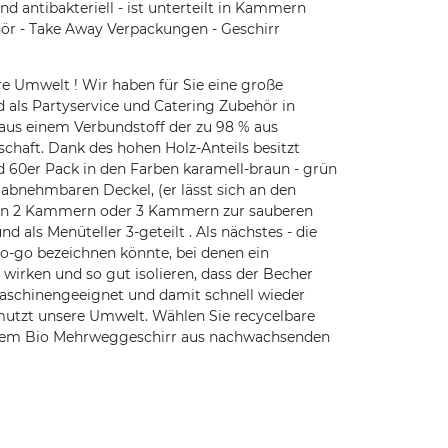
 antibakteriell - ist unterteilt in Kammern
ör - Take Away Verpackungen - Geschirr
e Umwelt ! Wir haben für Sie eine große
 als Partyservice und Catering Zubehör in
 aus einem Verbundstoff der zu 98 % aus
haft. Dank des hohen Holz-Anteils besitzt
 60er Pack in den Farben karamell-braun - grün
bnehmbaren Deckel, (er lässt sich an den
t in 2 Kammern oder 3 Kammern zur sauberen
ls Menüteller 3-geteilt . Als nächstes - die
o bezeichnen könnte, bei denen ein
 wirken und so gut isolieren, dass der Becher
schinengeeignet und damit schnell wieder
hmutzt unsere Umwelt. Wählen Sie recycelbare
ichem Bio Mehrweggeschirr aus nachwachsenden