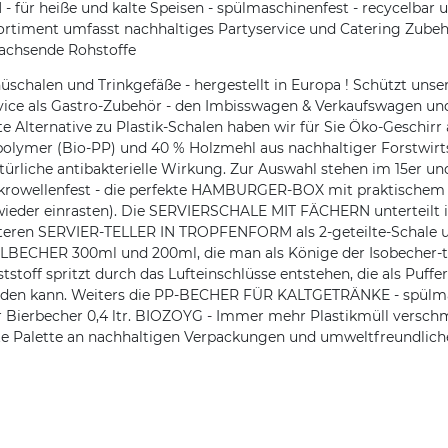
 heiße und kalte Speisen - spülmaschinenfest - recycelbar und
rtiment umfasst nachhaltiges Partyservice und Catering Zubeh
achsende Rohstoffe
alen und Trinkgefäße - hergestellt in Europa ! Schützt unser
ice als Gastro-Zubehör - den Imbisswagen & Verkaufswagen und
e Alternative zu Plastik-Schalen haben wir für Sie Öko-Geschirr
lymer (Bio-PP) und 40 % Holzmehl aus nachhaltiger Forstwirtsc
liche antibakterielle Wirkung. Zur Auswahl stehen im 15er und
rowellenfest - die perfekte HAMBURGER-BOX mit praktischem a
 wieder einrasten). Die SERVIERSCHALE MIT FÄCHERN unterteil
en SERVIER-TELLER IN TROPFENFORM als 2-geteilte-Schale und a
ER 300ml und 200ml, die man als Könige der Isobecher-to-g
toff spritzt durch das Lufteinschlüsse entstehen, die als Puffer
erden kann. Weiters die PP-BECHER FÜR KALTGETRÄNKE - spülma
der Bierbecher 0,4 ltr. BIOZOYG - Immer mehr Plastikmüll versc
eite Palette an nachhaltigen Verpackungen und umweltfreundl