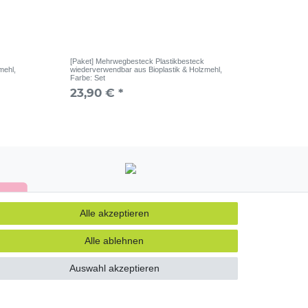
[Paket] Mehrwegbesteck Plastikbesteck
mehl
,
wiederverwendbar aus Bioplastik & Holzmehl
,
Farbe: Set
23,90 € *
Alle akzeptieren
Alle ablehnen
Auswahl akzeptieren