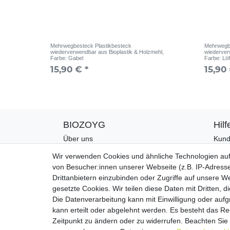
Mehrwegbesteck Plastikbesteck
Mehrwegbe
wiederverwendbar aus Bioplastik & Holzmehl
,
wiederver
Farbe: Gabel
Farbe: Löf
15,90 € *
15,90 
BIOZOYG
Hilf
Über uns
Kund
CO2-Kompensation
Zahl
Wir verwenden Cookies und ähnliche Technologien au
Unsere Materialien
Vers
von Besucher:innen unserer Webseite (z.B. IP-Adresse
Palmblatt Produktion
Rück
Drittanbietern einzubinden oder Zugriffe auf unsere We
Kont
gesetzte Cookies. Wir teilen diese Daten mit Dritten, d
Die Datenverarbeitung kann mit Einwilligung oder auf
kann erteilt oder abgelehnt werden. Es besteht das Rec
Zeitpunkt zu ändern oder zu widerrufen. Beachten Si