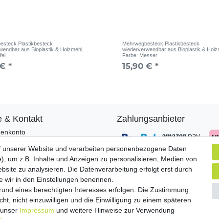
steck Plastikbesteck
Mehrwegbesteck Plastikbesteck
wendbar aus Bioplastik & Holzmehl
,
wiederverwendbar aus Bioplastik & Holz
fel
Farbe: Messer
€ *
15,90 € *
e & Kontakt
Zahlungsanbieter
enkonto
ungsarten
f unserer Website und verarbeiten personenbezogene Daten
and & Lieferung
), um z.B. Inhalte und Anzeigen zu personalisieren, Medien von
sendungen
Versandpartner
bsite zu analysieren. Die Datenverarbeitung erfolgt erst durch
akt zu uns
ie wir in den Einstellungen benennen.
grund eines berechtigten Interesses erfolgen. Die Zustimmung
ht, nicht einzuwilligen und die Einwilligung zu einem späteren
e unser
Impressum
und weitere Hinweise zur Verwendung