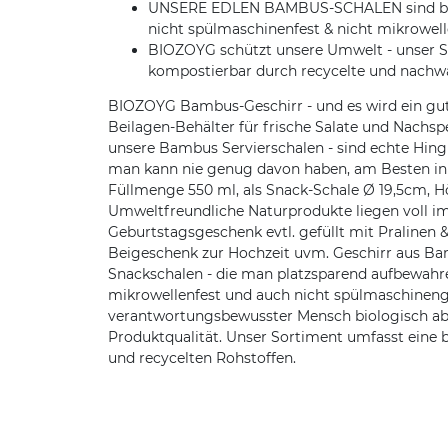
UNSERE EDLEN BAMBUS-SCHALEN sind bio bas
nicht spülmaschinenfest & nicht mikrowel
BIOZOYG schützt unsere Umwelt - unser S
kompostierbar durch recycelte und nachw
BIOZOYG Bambus-Geschirr - und es wird ein guter
Beilagen-Behälter für frische Salate und Nachsp
unsere Bambus Servierschalen - sind echte Hingu
man kann nie genug davon haben, am Besten in 
Füllmenge 550 ml, als Snack-Schale Ø 19,5cm, 
Umweltfreundliche Naturprodukte liegen voll im 
Geburtstagsgeschenk evtl. gefüllt mit Pralinen &
Beigeschenk zur Hochzeit uvm. Geschirr aus Bamb
Snackschalen - die man platzsparend aufbewahre
mikrowellenfest und auch nicht spülmaschinen
verantwortungsbewusster Mensch biologisch abb
Produktqualität. Unser Sortiment umfasst eine
und recycelten Rohstoffen.