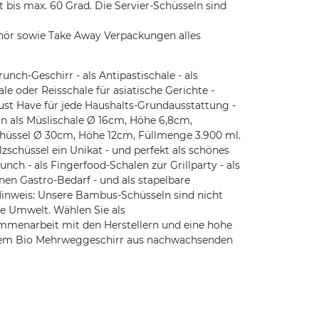
is max. 60 Grad. Die Servier-Schüsseln sind
hör sowie Take Away Verpackungen alles
ch-Geschirr - als Antipastischale - als
e oder Reisschale für asiatische Gerichte -
Must Have für jede Haushalts-Grundausstattung -
 als Müslischale Ø 16cm, Höhe 6,8cm,
chüssel Ø 30cm, Höhe 12cm, Füllmenge 3.900 ml.
zschüssel ein Unikat - und perfekt als schönes
ch - als Fingerfood-Schalen zur Grillparty - als
en Gastro-Bedarf - und als stapelbare
Hinweis: Unsere Bambus-Schüsseln sind nicht
e Umwelt. Wählen Sie als
mmenarbeit mit den Herstellern und eine hohe
ichem Bio Mehrweggeschirr aus nachwachsenden