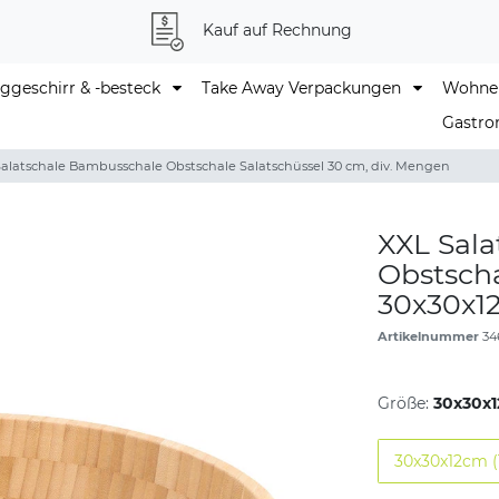
Kauf auf Rechnung
geschirr & -besteck
Take Away Verpackungen
Wohne
Gastro
Salatschale Bambusschale Obstschale Salatschüssel 30 cm, div. Mengen
XXL Sal
Obstscha
30x30x1
Artikelnummer
34
Größe:
30x30x1
30x30x12cm (