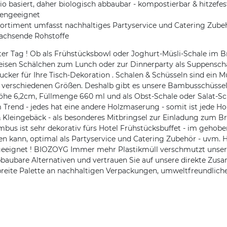
iert, daher biologisch abbaubar - kompostierbar & hitzefest b
lengeeignet
ortiment umfasst nachhaltiges Partyservice und Catering Zube
achsende Rohstoffe
 Tag ! Ob als Frühstücksbowl oder Joghurt-Müsli-Schale im Brun
eisen Schälchen zum Lunch oder zur Dinnerparty als Suppenschal
cker für Ihre Tisch-Dekoration . Schalen & Schüsseln sind ein 
verschiedenen Größen. Deshalb gibt es unsere Bambusschüsseln
Höhe 6,2cm, Füllmenge 660 ml und als Obst-Schale oder Salat-S
Trend - jedes hat eine andere Holzmaserung - somit ist jede Hol
 Kleingebäck - als besonderes Mitbringsel zur Einladung zum Brun
us ist sehr dekorativ fürs Hotel Frühstücksbuffet - im gehoben
n kann, optimal als Partyservice und Catering Zubehör - uvm. 
geeignet ! BIOZOYG Immer mehr Plastikmüll verschmutzt unser
aubare Alternativen und vertrauen Sie auf unsere direkte Zusa
 breite Palette an nachhaltigen Verpackungen, umweltfreundl