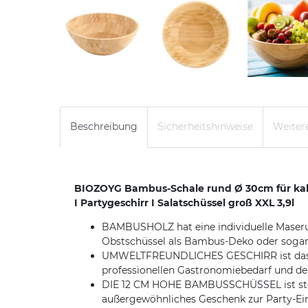
Beschreibung
Sicherheitshinweise
Weitere
BIOZOYG Bambus-Schale rund Ø 30cm für kalte
I Partygeschirr I Salatschüssel groß XXL 3,9l
BAMBUSHOLZ hat eine individuelle Maserung
Obstschüssel als Bambus-Deko oder sogar
UMWELTFREUNDLICHES GESCHIRR ist das per
professionellen Gastronomiebedarf und de
DIE 12 CM HOHE BAMBUSSCHÜSSEL ist stets
außergewöhnliches Geschenk zur Party-Ei