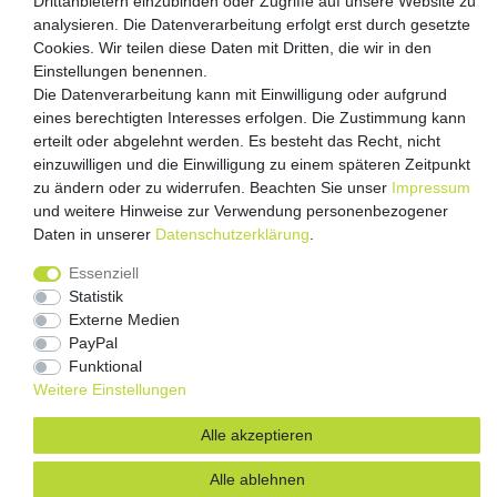
Drittanbietern einzubinden oder Zugriffe auf unsere Website zu
analysieren. Die Datenverarbeitung erfolgt erst durch gesetzte
Versandpartner
Cookies. Wir teilen diese Daten mit Dritten, die wir in den
Einstellungen benennen.
Die Datenverarbeitung kann mit Einwilligung oder aufgrund
eines berechtigten Interesses erfolgen. Die Zustimmung kann
erteilt oder abgelehnt werden. Es besteht das Recht, nicht
einzuwilligen und die Einwilligung zu einem späteren Zeitpunkt
zu ändern oder zu widerrufen. Beachten Sie unser
Impressum
und weitere Hinweise zur Verwendung personenbezogener
Daten in unserer
Daten­schutz­erklärung
.
Impressum
Daten­schutz­erklärung
AGB
Essenziell
Barrierefreiheitserklärung
Vertrag widerrufen
Statistik
Kontakt
Externe Medien
PayPal
Funktional
Weitere Einstellungen
Alle akzeptieren
Alle ablehnen