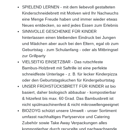
SPIELEND LERNEN - mit dem liebevoll gestalteten
Kinderschneidebrett mit Motiven wird Ihr Nachwuchs
eine Menge Freude haben und immer wieder etwas
Neues entdecken, so wird jedes Essen zum Erlebnis
SINNVOLLE GESCHENKE FÜR KINDER
hinterlassen einen bleibenden Eindruck bei Jungen
und Mädchen aber auch bei den Eltern, egal ob zum
Geburtstag - zum Schulanfang - oder als Mitbringsel
zur Grillparty
VIELSEITIG EINSETZBAR - Das rutschfeste
Bambus-Holzbrett mit Saftrille ist eine perfekte
schneidfeste Unterlage - z. B. für lecker Kinderpizza
oder den Geburtstagskuchen für Kindergeburtstag
UNSER FRÜHSTÜCKSBRETT FÜR KINDER ist bio
basiert, daher biologisch abbaubar - kompostierbar
& hitzefest bis max. 60 Grad. Das Bambusbrett ist
nicht spülmaschinenfest & nicht mikrowellengeeignet
BIOZOYG schützt unsere Umwelt - unser Sortiment
umfasst nachhaltiges Partyservice und Catering
Zubehör sowie Take Away Verpackungen alles
kompostierbar durch recycelte und nachwachsende