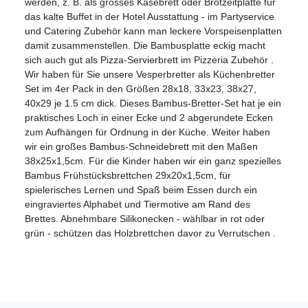
werden, z. B. als grosses Käsebrett oder Brotzeitplatte für
das kalte Buffet in der Hotel Ausstattung - im Partyservice
und Catering Zubehör kann man leckere Vorspeisenplatten
damit zusammenstellen. Die Bambusplatte eckig macht
sich auch gut als Pizza-Servierbrett im Pizzeria Zubehör .
Wir haben für Sie unsere Vesperbretter als Küchenbretter
Set im 4er Pack in den Größen 28x18, 33x23, 38x27,
40x29 je 1.5 cm dick. Dieses Bambus-Bretter-Set hat je ein
praktisches Loch in einer Ecke und 2 abgerundete Ecken
zum Aufhängen für Ordnung in der Küche. Weiter haben
wir ein großes Bambus-Schneidebrett mit den Maßen
38x25x1,5cm. Für die Kinder haben wir ein ganz spezielles
Bambus Frühstücksbrettchen 29x20x1,5cm, für
spielerisches Lernen und Spaß beim Essen durch ein
eingraviertes Alphabet und Tiermotive am Rand des
Brettes. Abnehmbare Silikonecken - wählbar in rot oder
grün - schützen das Holzbrettchen davor zu Verrutschen .