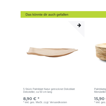
Das könnte dir auch gefallen
5 Stück Palmblatt Natur getrocknet Dekoblatt
Palmblattg
Dekoteller, ca 50 cm lang
Menüteller
8,90 € *
15,90 
*
inkl. ges. MwSt.
zzgl.
Versandkosten
*
inkl. ges