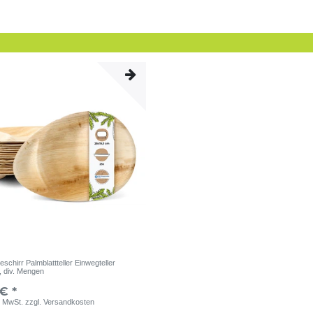
eschirr Palmblattteller Einwegteller
, div. Mengen
€ *
. MwSt.
zzgl.
Versandkosten