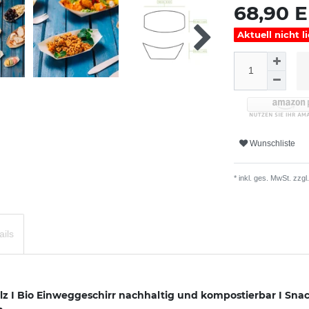
68,90 
Aktuell nicht l
Wunschliste
* inkl. ges. MwSt. zzgl.
ails
lz I Bio Einweggeschirr nachhaltig und kompostierbar I Sn