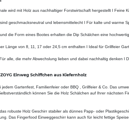
n
ird mit Holz aus nachhaltiger Forstwirtschaft hergestellt I Feine K
 geschmacksneutral und lebensmittelecht I Für kalte und warme Speise
 die Form eines Bootes erhalten die Dip Schälchen eine hochwertige
r Länge von 8, 11, 17 oder 24,5 cm enthalten I Ideal für Grillfeier Gar
 alle, die mehr Abwechslung lieben und dabei nachhaltig denken I Da
OZOYG Einweg Schiffchen aus Kiefernholz
jedem Gartenfest, Familienfeier oder BBQ , Grillfeier & Co. Das umweltv
elbstverständlich können Sie die Holz Schälchen auf Ihrer nächsten Fi
das robuste Holz Geschirr stabiler als dünnes Papp- oder Plastikgesc
rung. Das Fingerfood Einweggeschirr kann auch für leicht fettige Speis