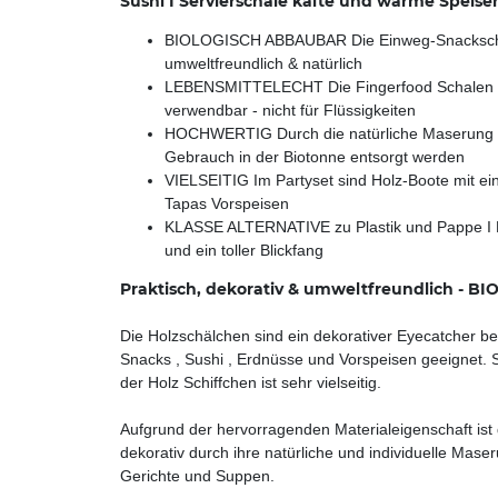
Sushi I Servierschale kalte und warme Speise
BIOLOGISCH ABBAUBAR Die Einweg-Snackschale w
umweltfreundlich & natürlich
LEBENSMITTELECHT Die Fingerfood Schalen sind
verwendbar - nicht für Flüssigkeiten
HOCHWERTIG Durch die natürliche Maserung und
Gebrauch in der Biotonne entsorgt werden
VIELSEITIG Im Partyset sind Holz-Boote mit eine
Tapas Vorspeisen
KLASSE ALTERNATIVE zu Plastik und Pappe I Für
und ein toller Blickfang
Praktisch, dekorativ & umweltfreundlich - BI
Die Holzschälchen sind ein dekorativer Eyecatcher bei 
Snacks , Sushi , Erdnüsse und Vorspeisen geeignet. S
der Holz Schiffchen ist sehr vielseitig.
Aufgrund der hervorragenden Materialeigenschaft ist 
dekorativ durch ihre natürliche und individuelle Mase
Gerichte und Suppen.