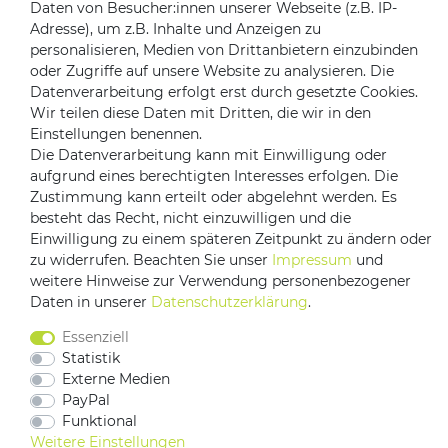
Daten von Besucher:innen unserer Webseite (z.B. IP-
Adresse), um z.B. Inhalte und Anzeigen zu
Zahlungsanbieter
personalisieren, Medien von Drittanbietern einzubinden
oder Zugriffe auf unsere Website zu analysieren. Die
Datenverarbeitung erfolgt erst durch gesetzte Cookies.
Wir teilen diese Daten mit Dritten, die wir in den
Versandpartner
Einstellungen benennen.
Die Datenverarbeitung kann mit Einwilligung oder
aufgrund eines berechtigten Interesses erfolgen. Die
Zustimmung kann erteilt oder abgelehnt werden. Es
besteht das Recht, nicht einzuwilligen und die
Einwilligung zu einem späteren Zeitpunkt zu ändern oder
zu widerrufen. Beachten Sie unser
Impressum
und
weitere Hinweise zur Verwendung personenbezogener
Daten in unserer
Daten­schutz­erklärung
.
Impressum
Daten­schutz­erklärung
AGB
Essenziell
Barrierefreiheitserklärung
Vertrag widerrufen
Statistik
Kontakt
Externe Medien
PayPal
Funktional
Weitere Einstellungen