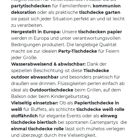
partytischdecken
für Familienfeiern,
kommunion
dekoration
oder als praktische
tischdecke garten

sie passt sich jeder Situation perfekt an und ist leicht
zu verarbeiten.
Hergestellt in Europa:
Unsere
tischdecken papier
werden in Europa und unter verantwortungsvollen
Bedingungen produziert. Die langlebige Qualität
macht sie zur idealen
Party-Tischdecke
für Feiern
jeder Größe.
Wasserabweisend & abwischbar:
Dank der
speziellen Beschichtung ist diese
Tischdecke
outdoor abwaschbar
und besonders praktisch für
draußen wie drinnen. Flüssigkeiten perlen einfach ab 
ideal als
Outdoortischdecke
beim Grillen, auf dem
Balkon oder beim Kindergeburtstag.
Vielseitig einsetzbar:
Ob als
Papiertischdecke in
weiß
für Buffets, als schlichte
tischdecke weiß rolle
stoffähnlich
für elegante Events oder als
einweg
tischdecke biertisch
bei spontanen Gartenpartys  die
einmal tischdecke rolle
lässt sich mühelos verlegen
und überzeugt durch ihre Vielseitigkeit.