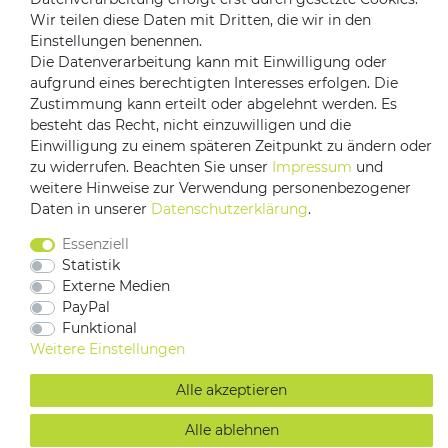
Wir teilen diese Daten mit Dritten, die wir in den
Versandpartner
Einstellungen benennen.
Die Datenverarbeitung kann mit Einwilligung oder
aufgrund eines berechtigten Interesses erfolgen. Die
Zustimmung kann erteilt oder abgelehnt werden. Es
besteht das Recht, nicht einzuwilligen und die
Einwilligung zu einem späteren Zeitpunkt zu ändern oder
zu widerrufen. Beachten Sie unser
Impressum
und
weitere Hinweise zur Verwendung personenbezogener
Daten in unserer
Daten­schutz­erklärung
.
Impressum
Daten­schutz­erklärung
AGB
Essenziell
Barrierefreiheitserklärung
Vertrag widerrufen
Statistik
Kontakt
Externe Medien
PayPal
Funktional
Weitere Einstellungen
Alle akzeptieren
Alle ablehnen