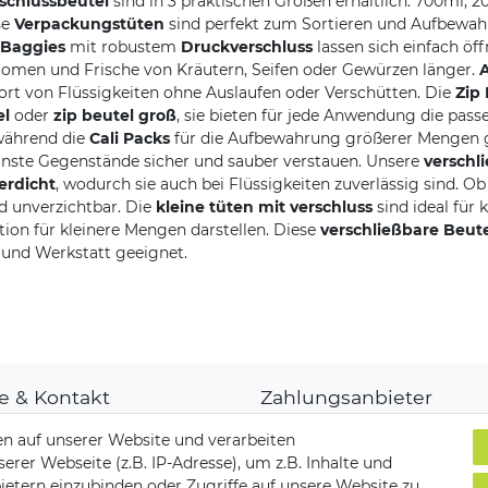
schlussbeutel
sind in 3 praktischen Größen erhältlich: 700ml, 2
se
Verpackungstüten
sind perfekt zum Sortieren und Aufbewah
Baggies
mit robustem
Druckverschluss
lassen sich einfach öf
men und Frische von Kräutern, Seifen oder Gewürzen länger.
A
rt von Flüssigkeiten ohne Auslaufen oder Verschütten. Die
Zip
el
oder
zip beutel groß
, sie bieten für jede Anwendung die pas
während die
Cali Packs
für die Aufbewahrung größerer Mengen g
inste Gegenstände sicher und sauber verstauen. Unsere
verschl
erdicht
, wodurch sie auch bei Flüssigkeiten zuverlässig sind. Ob
d unverzichtbar. Die
kleine tüten mit verschluss
sind ideal für
ion für kleinere Mengen darstellen. Diese
verschließbare Beut
 und Werkstatt geeignet.
fe & Kontakt
Zahlungsanbieter
denkonto
n auf unserer Website und verarbeiten
ungsarten
er Webseite (z.B. IP-Adresse), um z.B. Inhalte und
and & Lieferung
ietern einzubinden oder Zugriffe auf unsere Website zu