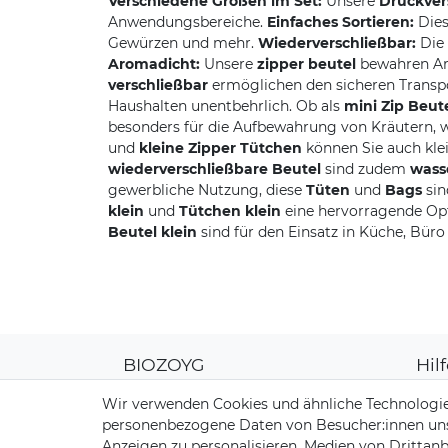
Verschiedene Größen im Set:
Unsere
Druckver
Anwendungsbereiche.
Einfaches Sortieren:
Die
Gewürzen und mehr.
Wiederverschließbar:
Die
Aromadicht:
Unsere
zipper beutel
bewahren Aro
verschließbar
ermöglichen den sicheren Transpo
Haushalten unentbehrlich. Ob als
mini Zip Beut
besonders für die Aufbewahrung von Kräutern, 
und
kleine Zipper Tütchen
können Sie auch kle
wiederverschließbare Beutel
sind zudem
wass
gewerbliche Nutzung, diese
Tüten
und
Bags
sin
klein
und
Tütchen klein
eine hervorragende Opt
Beutel klein
sind für den Einsatz in Küche, Büro
BIOZOYG
Hil
Über uns
Kun
Wir verwenden Cookies und ähnliche Technologie
CO2-Kompensation
Zahl
personenbezogene Daten von Besucher:innen unser
Unsere Materialien
Vers
Anzeigen zu personalisieren, Medien von Drittanb