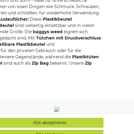
00ml und 50ml - ideal für unterschiedliche
ren von losen Dingen wie Schmuck, Schrauben,
fnen und schließen, für wiederholte Verwendung.
uslaufsicher:
Diese
Plastikbeutel
 Beutel
sind vielseitig einsetzbar und in vielen
sende Größe. Die
baggys weed
eignen sich
edacht sind. Mit
Tütchen mit Druckverschluss
ießbare Plastikbeutel
und
 für den privaten Gebrauch oder für die
 kleinere Gegenstände, während die
Plastiktüten
el
sind auch als
Zip Bag
bekannt. Unsere
Zip
Alle akzeptieren