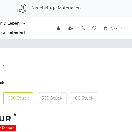
Nachhaltige Materialien
n & Leben
0,00 EUR
nomiebedarf
95
ck
600 Stück
300 Stück
60 Stück
*
EUR
ieferbar