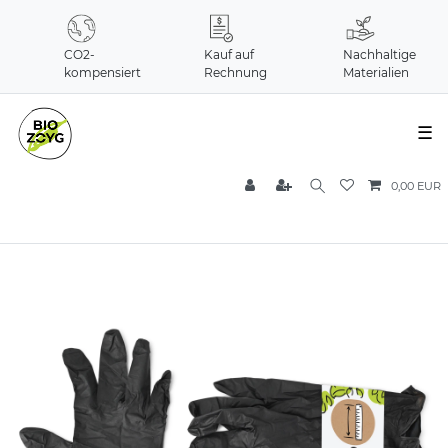
CO2-
Kauf auf
Nachhaltige
kompensiert
Rechnung
Materialien
☰
0,00 EUR