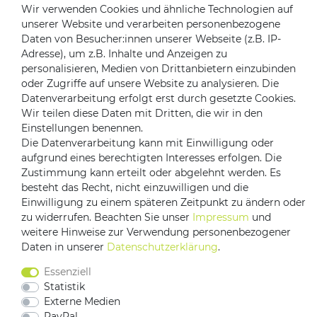
Kontakt zu uns
Wir verwenden Cookies und ähnliche Technologien auf
unserer Website und verarbeiten personenbezogene
Daten von Besucher:innen unserer Webseite (z.B. IP-
Zahlungsanbieter
Adresse), um z.B. Inhalte und Anzeigen zu
personalisieren, Medien von Drittanbietern einzubinden
oder Zugriffe auf unsere Website zu analysieren. Die
Datenverarbeitung erfolgt erst durch gesetzte Cookies.
Versandpartner
Wir teilen diese Daten mit Dritten, die wir in den
Einstellungen benennen.
Die Datenverarbeitung kann mit Einwilligung oder
aufgrund eines berechtigten Interesses erfolgen. Die
Zustimmung kann erteilt oder abgelehnt werden. Es
besteht das Recht, nicht einzuwilligen und die
Einwilligung zu einem späteren Zeitpunkt zu ändern oder
zu widerrufen. Beachten Sie unser
Impressum
und
weitere Hinweise zur Verwendung personenbezogener
Impressum
Daten­schutz­erklärung
AGB
Daten in unserer
Daten­schutz­erklärung
.
Barrierefreiheitserklärung
Vertrag widerrufen
Essenziell
Kontakt
Statistik
Externe Medien
PayPal