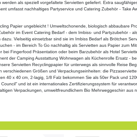
n als speziell vorgefaltete Servietten geliefert. Extra saugfähiges
nt umfasst nachhaltiges Partyservice und Catering Zubehör - Take A
ling Papier ungebleicht ! Umweltschonende, biologisch abbaubare Pro
ehör im Event Catering Bedarf - dem Imbiss- und Partyzubehör - als 
 dazu. Vielseitig einsetzbar sind sie im Imbiss Bedarf als Brötchen Se
r Kuchen - im Bereich To Go nachhaltig als Servietten aus Papier zum Mi
bei Fingerfood Präsentation oder beim Barzubehör als Hotel Serviette 
timent der Camping Ausstattung Wohnwagen als Küchenrolle Ersatz - bei
sere Servietten Recyclingpapier für unterwegs als sinnvolle Reise Beg
 in verschiedenen Größen und Verpackungseinheiten: die Pizzaservietten
n 40 x 40 cm, 2-lagig, 1/8 Falz bekommen Sie als 50er Pack und 1200e
 Council" und ist ein internationales Zertifizierungssystem für verant
hhaltigen Verpackungen, umweltfreundlichem Bio Mehrweggeschirr aus