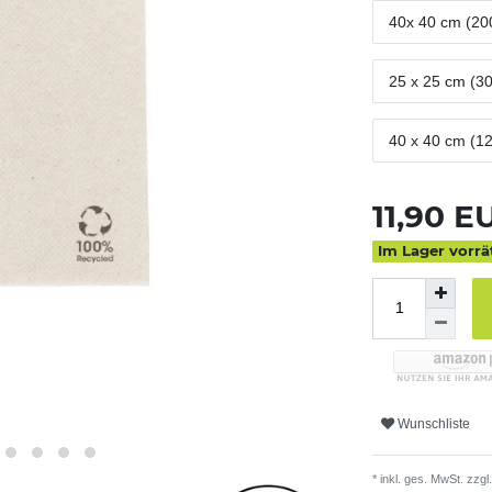
40x 40 cm (20
25 x 25 cm (3
40 x 40 cm (1
11,90 
Im Lager vorrä
Wunschliste
* inkl. ges. MwSt. zzgl.