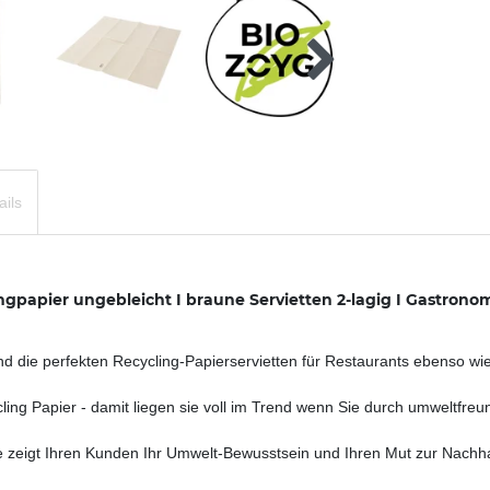
ails
papier ungebleicht I braune Servietten 2-lagig I Gastronomie
ie perfekten Recycling-Papierservietten für Restaurants ebenso wi
apier - damit liegen sie voll im Trend wenn Sie durch umweltfreundl
igt Ihren Kunden Ihr Umwelt-Bewusstsein und Ihren Mut zur Nachhaltig