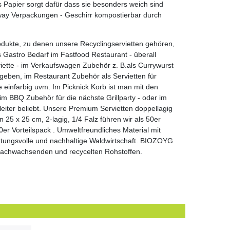
 Papier sorgt dafür dass sie besonders weich sind
way Verpackungen - Geschirr kompostierbar durch
dukte, zu denen unsere Recyclingservietten gehören,
Gastro Bedarf im Fastfood Restaurant - überall
rviette - im Verkaufswagen Zubehör z. B.als Currywurst
tgeben, im Restaurant Zubehör als Servietten für
einfarbig uvm. Im Picknick Korb ist man mit den
m BBQ Zubehör für die nächste Grillparty - oder im
leiter beliebt. Unsere Premium Servietten doppellagig
 25 x 25 cm, 2-lagig, 1/4 Falz führen wir als 50er
r Vorteilspack . Umweltfreundliches Material mit
wortungsvolle und nachhaltige Waldwirtschaft. BIOZOYG
 nachwachsenden und recycelten Rohstoffen.