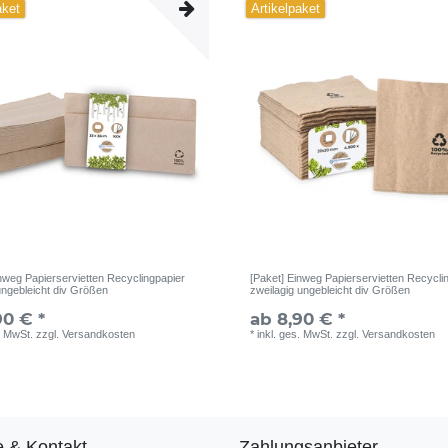
aket
Artikelpaket
inweg Papierservietten Recyclingpapier
[Paket] Einweg Papierservietten Recycli
ungebleicht div Größen
zweilagig ungebleicht div Größen
90 € *
ab 8,90 € *
. MwSt.
zzgl.
Versandkosten
*
inkl. ges. MwSt.
zzgl.
Versandkosten
e & Kontakt
Zahlungsanbieter