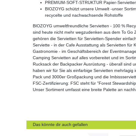
PREMIUM-SOFT-STRUKTUR Papier-Servietten werde
BIOZOYG schützt unsere Umwelt -unser Sortime
recycelte und nachwachsende Rohstoffe
BIOZOYG umweltfreundliche Servietten - 100 % Recyc
sind heute nicht mehr wegzudenken aus dem To Go Zub
gehören die Servietten für Servietten-Spender einfach
Serviette - in der Cafe Ausstattung als Servietten fü
Gastronomie - im Geschäftsbereich der Eventmanager 
Camping Servietten auf alles vorbereitet und im Sor
Rucksack der Backpacker Ausrüstung - überall sind un
haben wir für Sie als einfarbige Servietten mehrlagig
Pack und 3000er Großpackung und die Imbissserviette
FSC-Zertifizierung: FSC steht für "Forest Stewardship
Unser Sortiment umfasst eine breite Palette an nac
Das könnte dir auch gefallen