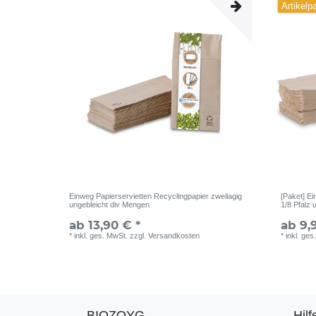
Artikelp
Einweg Papierservietten Recyclingpapier zweilagig
[Paket] E
ungebleicht div Mengen
1/8 Pfalz 
ab 13,90 € *
ab 9,
*
inkl. ges. MwSt.
zzgl.
Versandkosten
*
inkl. ges
BIOZOYG
Hilf