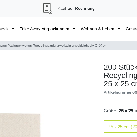
Kauf auf Rechnung
steck
Take Away Verpackungen
Wohnen & Leben
Gastr
nweg Papierservietten Recyclingpapier zweilagig ungebleicht div Größen
200 Stück
Recycling
25 x 25 
Artikelnummer
60
25 x 25 
Größe:
25 x 25 cm (20