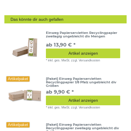
Das könnte dir auch gefallen
Einweg Papierservietten Recyclingpapier
zweilagig ungebleicht div Mengen
ab 13,90 € *
Artikel anzeigen
*
inkl. ges. MwSt.
zzgl.
Versandkosten
[Paket] Einweg Papierservietten
Artikelpaket
Recyclingpapier 1/8 Pfalz ungebleicht div
Größen
ab 9,90 € *
Artikel anzeigen
*
inkl. ges. MwSt.
zzgl.
Versandkosten
[Paket] Einweg Papierservietten
Artikelpaket
Recyclingpapier zweilagig ungebleicht div