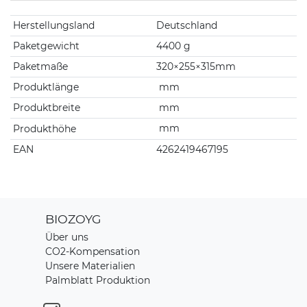
Technisches Merkmal
Wert
Herstellungsland
Deutschland
Paketgewicht
4400 g
Paketmaße
320×255×315mm
Produktlänge
mm
Produktbreite
mm
Produkthöhe
mm
EAN
4262419467195
BIOZOYG
Über uns
CO2-Kompensation
Unsere Materialien
Palmblatt Produktion