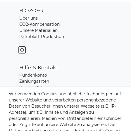
BIOZOYG
Über uns
CO2-Kompensation
Unsere Materialien
Palmblatt Produktion
Hilfe & Kontakt
Kundenkonto
Zahlungsarten
Versand & Lieferung
Rücksendungen
Wir verwenden Cookies und ähnliche Technologien auf
Kontakt zu uns
unserer Website und verarbeiten personenbezogene
Daten von Besucher:innen unserer Webseite (z.B. IP-
Adresse), um z.B. Inhalte und Anzeigen zu
Zahlungsanbieter
personalisieren, Medien von Drittanbietern einzubinden
oder Zugriffe auf unsere Website zu analysieren. Die
Datenverarbeitung erfolgt erst durch gesetzte Cookies.