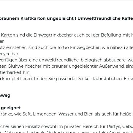
braunem Kraftkarton ungebleicht I Umweltfreundliche Kaffe
m Karton sind die Einwegtrinkbecher auch bei der Befüllung mi
er
 einstehen, sind auch die To Go Einwegbecher, wie nahezu alle 
ecycelbar
erfügen über eine umweltfreundliche, biologisch abbaubare, wa
ten Glühweinbecher mit brauner ungebleichter Außenwand, sin
ierbarkeit hin
omplettieren, finden Sie passende Deckel, Rührstäbchen, Einweg
inweg
 geeignet
ränke, wie Saft, Limonaden, Wasser und Bier, als auch für heiße 
er seinen Einsatz sowohl im privaten Bereich für Partys, Gebur
ei Caterings, Festivals, Verkostungen, sowie im Take Away und To