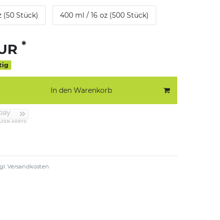
z (50 Stück)
400 ml / 16 oz (500 Stück)
*
EUR
tig
In den Warenkorb
gl.
Versandkosten