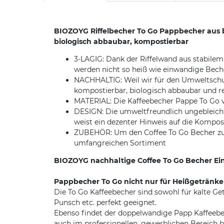
BIOZOYG Riffelbecher To Go Pappbecher aus 
biologisch abbaubar, kompostierbar
3-LAGIG: Dank der Riffelwand aus stabile
werden nicht so heiß wie einwandige Bech
NACHHALTIG: Weil wir für den Umweltschutz
kompostierbar, biologisch abbaubar und r
MATERIAL: Die Kaffeebecher Pappe To Go v
DESIGN: Die umweltfreundlich ungebleich
weist ein dezenter Hinweis auf die Kompost
ZUBEHÖR: Um den Coffee To Go Becher zu k
umfangreichen Sortiment
BIOZOYG nachhaltige Coffee To Go Becher E
Pappbecher To Go nicht nur für Heißgetränke
Die To Go Kaffeebecher sind sowohl für kalte Get
Punsch etc. perfekt geeignet.
Ebenso findet der doppelwandige Papp Kaffeebech
auch im professionellen, gewerblichen Bereich b