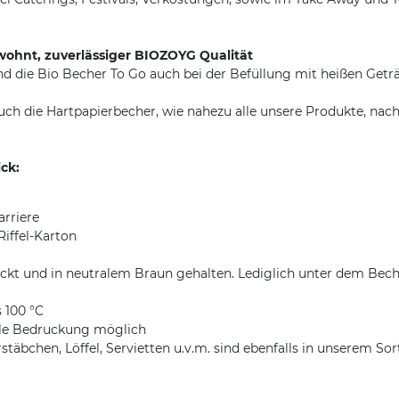
wohnt, zuverlässiger BIOZOYG Qualität
ind die Bio Becher To Go auch bei der Befüllung mit heißen Ge
uch die Hartpapierbecher, wie nahezu alle unsere Produkte, nach
ck:
arriere
iffel-Karton
ckt und in neutralem Braun gehalten. Lediglich unter dem Beche
s 100 °C
elle Bedruckung möglich
bchen, Löffel, Servietten u.v.m. sind ebenfalls in unserem Sor