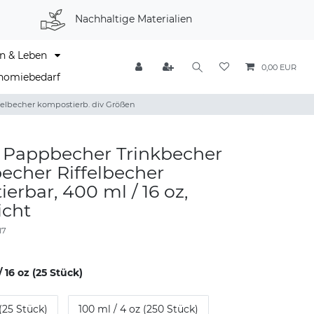
Nachhaltige Materialien
n & Leben
0,00 EUR
nomiebedarf
elbecher kompostierb. div Größen
k Pappbecher Trinkbecher
echer Riffelbecher
erbar, 400 ml / 16 oz,
icht
17
 16 oz (25 Stück)
 (25 Stück)
100 ml / 4 oz (250 Stück)