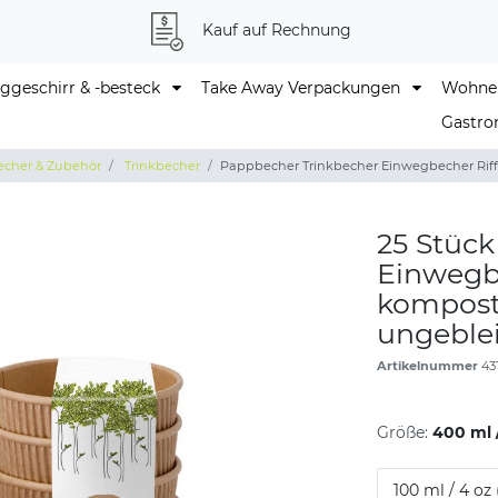
Kauf auf Rechnung
geschirr & -besteck
Take Away Verpackungen
Wohne
Gastro
echer & Zubehör
Trinkbecher
Pappbecher Trinkbecher Einwegbecher Riff
25 Stüc
Einwegb
komposti
ungeble
Artikelnummer
43
Größe:
400 ml /
100 ml / 4 oz