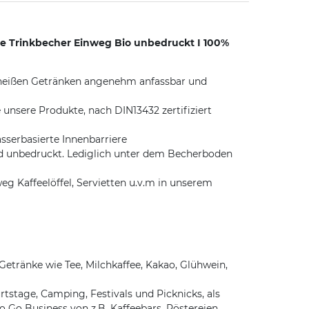
e Trinkbecher Einweg Bio unbedruckt I 100%
t heißen Getränken angenehm anfassbar und
unsere Produkte, nach DIN13432 zertifiziert
sserbasierte Innenbarriere
d unbedruckt. Lediglich unter dem Becherboden
 Kaffeelöffel, Servietten u.v.m in unserem
Getränke wie Tee, Milchkaffee, Kakao, Glühwein,
tstage, Camping, Festivals und Picknicks, als
 Go Business von z.B. Kaffeebars, Röstereien,