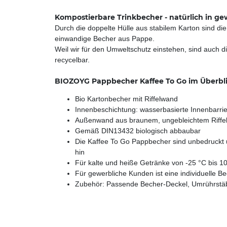
Kompostierbare Trinkbecher - natürlich in ge
Durch die doppelte Hülle aus stabilem Karton sind d
einwandige Becher aus Pappe.
Weil wir für den Umweltschutz einstehen, sind auch d
recycelbar.
BIOZOYG Pappbecher Kaffee To Go im Überbli
Bio Kartonbecher mit Riffelwand
Innenbeschichtung: wasserbasierte Innenbarri
Außenwand aus braunem, ungebleichtem Riffel
Gemäß DIN13432 biologisch abbaubar
Die Kaffee To Go Pappbecher sind unbedruckt u
hin
Für kalte und heiße Getränke von -25 °C bis 1
Für gewerbliche Kunden ist eine individuelle 
Zubehör: Passende Becher-Deckel, Umrührstäbche