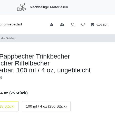
Nachhaltige Materialien
onomiebedarf
0,00 EUR
. div Größen
 Pappbecher Trinkbecher
her Riffelbecher
rbar, 100 ml / 4 oz, ungebleicht
09
 4 oz (25 Stück)
(25 Stück)
100 ml / 4 oz (250 Stück)