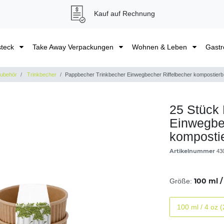
Kauf auf Rechnung
steck
Take Away Verpackungen
Wohnen & Leben
Gastr
Zubehör
Trinkbecher
Pappbecher Trinkbecher Einwegbecher Riffelbecher kompostierb
25 Stück
Einwegbec
kompostie
Artikelnummer
43
100 ml /
Größe:
100 ml / 4 oz 