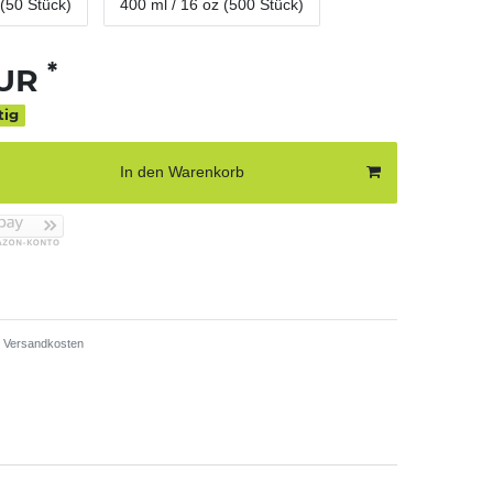
 (50 Stück)
400 ml / 16 oz (500 Stück)
*
EUR
tig
In den Warenkorb
Versandkosten