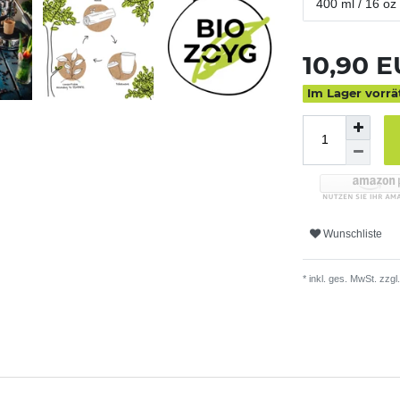
400 ml / 16 oz
10,90 
Im Lager vorrä
Wunschliste
* inkl. ges. MwSt. zzgl.