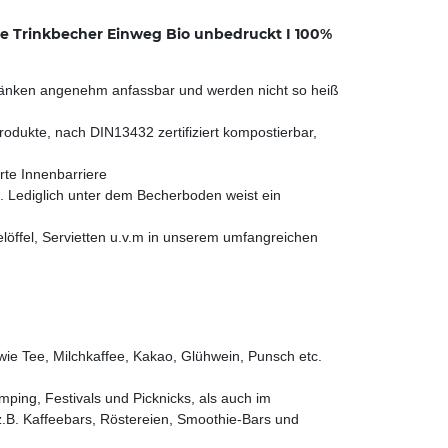
e Trinkbecher Einweg Bio unbedruckt I 100%
tränken angenehm anfassbar und werden nicht so heiß
dukte, nach DIN13432 zertifiziert kompostierbar,
te Innenbarriere
 Lediglich unter dem Becherboden weist ein
öffel, Servietten u.v.m in unserem umfangreichen
wie Tee, Milchkaffee, Kakao, Glühwein, Punsch etc.
ping, Festivals und Picknicks, als auch im
z.B. Kaffeebars, Röstereien, Smoothie-Bars und