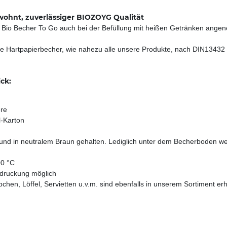
wohnt, zuverlässiger BIOZOYG Qualität
ie Bio Becher To Go auch bei der Befüllung mit heißen Getränken ange
ie Hartpapierbecher, wie nahezu alle unsere Produkte, nach DIN13432 z
ck:
ere
-Karton
nd in neutralem Braun gehalten. Lediglich unter dem Becherboden wei
00 °C
Bedruckung möglich
n, Löffel, Servietten u.v.m. sind ebenfalls in unserem Sortiment erhä