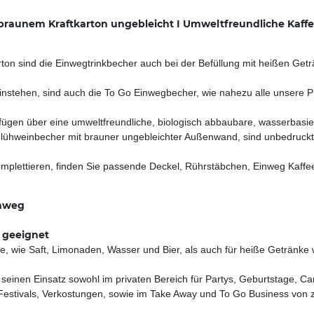
braunem Kraftkarton ungebleicht I Umweltfreundliche Kaffe
rton sind die Einwegtrinkbecher auch bei der Befüllung mit heißen Ge
stehen, sind auch die To Go Einwegbecher, wie nahezu alle unsere Pro
gen über eine umweltfreundliche, biologisch abbaubare, wasserbasier
lühweinbecher mit brauner ungebleichter Außenwand, sind unbedruckt.
ettieren, finden Sie passende Deckel, Rührstäbchen, Einweg Kaffeel
inweg
 geeignet
e, wie Saft, Limonaden, Wasser und Bier, als auch für heiße Getränke 
inen Einsatz sowohl im privaten Bereich für Partys, Geburtstage, Cam
, Festivals, Verkostungen, sowie im Take Away und To Go Business von 