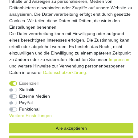
Inhalte und Anzeigen zu personalisieren, Medien von
Drittanbietern einzubinden oder Zugriffe auf unsere Website zu
analysieren. Die Datenverarbeitung erfolgt erst durch gesetzte
Versandpartner
Cookies. Wir teilen diese Daten mit Dritten, die wir in den
Einstellungen benennen.
Die Datenverarbeitung kann mit Einwilligung oder aufgrund
eines berechtigten Interesses erfolgen. Die Zustimmung kann
erteilt oder abgelehnt werden. Es besteht das Recht, nicht
einzuwilligen und die Einwilligung zu einem späteren Zeitpunkt
zu ändern oder zu widerrufen. Beachten Sie unser
Impressum
und weitere Hinweise zur Verwendung personenbezogener
Daten in unserer
Daten­schutz­erklärung
.
Impressum
Daten­schutz­erklärung
AGB
Essenziell
Barrierefreiheitserklärung
Vertrag widerrufen
Statistik
Kontakt
Externe Medien
PayPal
Funktional
Weitere Einstellungen
Alle akzeptieren