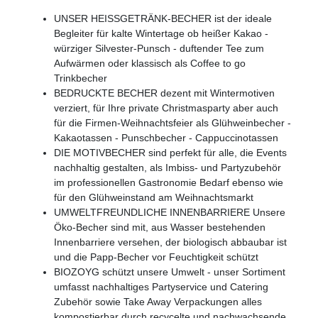
UNSER HEISSGETRÄNK-BECHER ist der ideale
Begleiter für kalte Wintertage ob heißer Kakao -
würziger Silvester-Punsch - duftender Tee zum
Aufwärmen oder klassisch als Coffee to go
Trinkbecher
BEDRUCKTE BECHER dezent mit Wintermotiven
verziert, für Ihre private Christmasparty aber auch
für die Firmen-Weihnachtsfeier als Glühweinbecher -
Kakaotassen - Punschbecher - Cappuccinotassen
DIE MOTIVBECHER sind perfekt für alle, die Events
nachhaltig gestalten, als Imbiss- und Partyzubehör
im professionellen Gastronomie Bedarf ebenso wie
für den Glühweinstand am Weihnachtsmarkt
UMWELTFREUNDLICHE INNENBARRIERE Unsere
Öko-Becher sind mit, aus Wasser bestehenden
Innenbarriere versehen, der biologisch abbaubar ist
und die Papp-Becher vor Feuchtigkeit schützt
BIOZOYG schützt unsere Umwelt - unser Sortiment
umfasst nachhaltiges Partyservice und Catering
Zubehör sowie Take Away Verpackungen alles
kompostierbar durch recycelte und nachwachsende