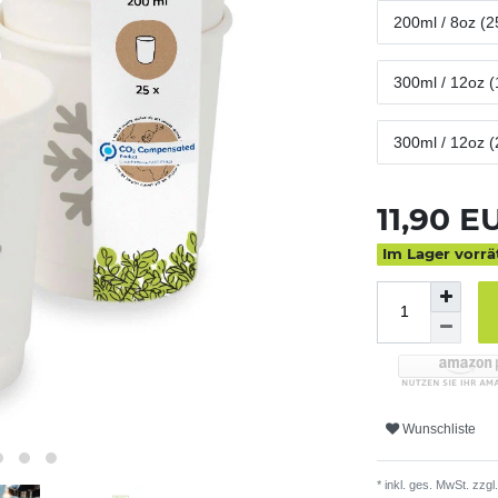
200ml / 8oz (2
300ml / 12oz (
300ml / 12oz (
11,90 
Im Lager vorrä
Wunschliste
* inkl. ges. MwSt. zzgl.