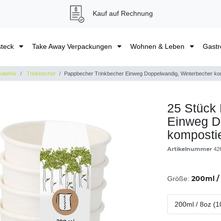
Kauf auf Rechnung
steck
Take Away Verpackungen
Wohnen & Leben
Gastr
Zubehör
Trinkbecher
Pappbecher Trinkbecher Einweg Doppelwandig, Winterbecher kom
25 Stück
Einweg D
kompostie
Artikelnummer
42
200ml / 
Größe:
200ml / 8oz (1