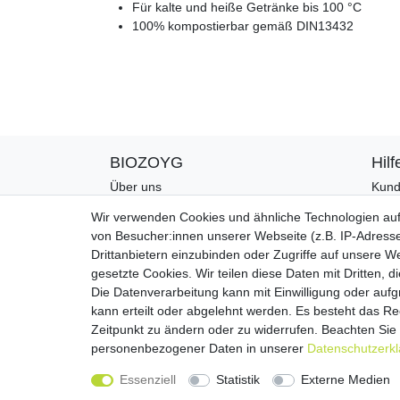
Für kalte und heiße Getränke bis 100 °C
100% kompostierbar gemäß DIN13432
BIOZOYG
Hilf
Über uns
Kund
CO2-Kompensation
Zahl
Wir verwenden Cookies und ähnliche Technologien au
Unsere Materialien
Vers
von Besucher:innen unserer Webseite (z.B. IP-Adresse
Palmblatt Produktion
Rück
Drittanbietern einzubinden oder Zugriffe auf unsere We
Kont
gesetzte Cookies. Wir teilen diese Daten mit Dritten, d
Die Datenverarbeitung kann mit Einwilligung oder auf
kann erteilt oder abgelehnt werden. Es besteht das Rec
Zeitpunkt zu ändern oder zu widerrufen. Beachten Si
personenbezogener Daten in unserer
Daten­schutz­erk
Impressum
Daten
Essenziell
Statistik
Externe Medien