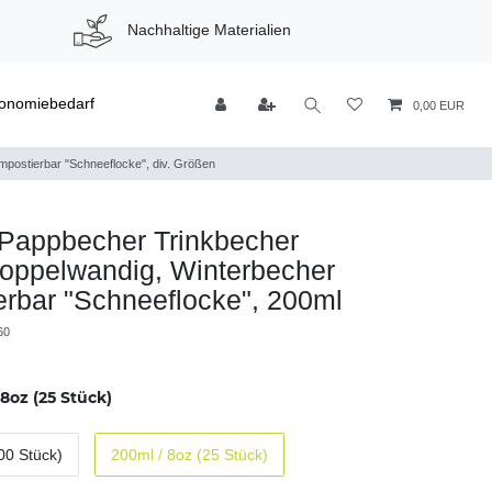
Nachhaltige Materialien
onomiebedarf
0,00 EUR
postierbar "Schneeflocke", div. Größen
 Pappbecher Trinkbecher
oppelwandig, Winterbecher
rbar "Schneeflocke", 200ml
60
8oz (25 Stück)
00 Stück)
200ml / 8oz (25 Stück)