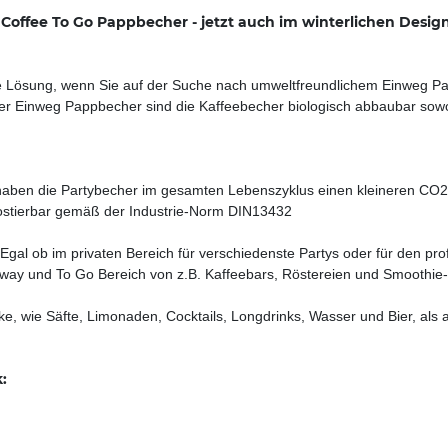
ffee To Go Pappbecher - jetzt auch im winterlichen Desig
e Lösung, wenn Sie auf der Suche nach umweltfreundlichem Einweg Par
der Einweg Pappbecher sind die Kaffeebecher biologisch abbaubar sowoh
haben die Partybecher im gesamten Lebenszyklus einen kleineren CO2
mpostierbar gemäß der Industrie-Norm DIN13432
 Egal ob im privaten Bereich für verschiedenste Partys oder für den pr
way und To Go Bereich von z.B. Kaffeebars, Röstereien und Smoothie-
e, wie Säfte, Limonaden, Cocktails, Longdrinks, Wasser und Bier, als
: