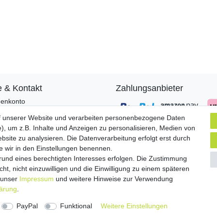
e & Kontakt
Zahlungsanbieter
enkonto
ungsarten
f unserer Website und verarbeiten personenbezogene Daten
and & Lieferung
), um z.B. Inhalte und Anzeigen zu personalisieren, Medien von
sendungen
Versandpartner
bsite zu analysieren. Die Datenverarbeitung erfolgt erst durch
akt zu uns
ie wir in den Einstellungen benennen.
grund eines berechtigten Interesses erfolgen. Die Zustimmung
ht, nicht einzuwilligen und die Einwilligung zu einem späteren
e unser
Impressum
und weitere Hinweise zur Verwendung
lärung
.
­schutz­erklärung
AGB
Barrierefreiheitserklärung
Vertrag wid
PayPal
Funktional
Weitere Einstellungen