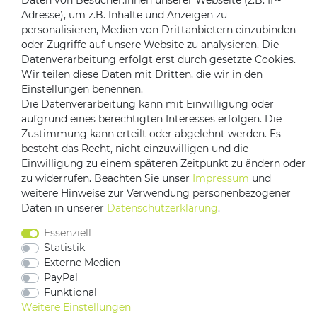
Daten von Besucher:innen unserer Webseite (z.B. IP-
Adresse), um z.B. Inhalte und Anzeigen zu
Zahlungsanbieter
personalisieren, Medien von Drittanbietern einzubinden
oder Zugriffe auf unsere Website zu analysieren. Die
Datenverarbeitung erfolgt erst durch gesetzte Cookies.
Wir teilen diese Daten mit Dritten, die wir in den
Versandpartner
Einstellungen benennen.
Die Datenverarbeitung kann mit Einwilligung oder
aufgrund eines berechtigten Interesses erfolgen. Die
Zustimmung kann erteilt oder abgelehnt werden. Es
besteht das Recht, nicht einzuwilligen und die
Einwilligung zu einem späteren Zeitpunkt zu ändern oder
zu widerrufen. Beachten Sie unser
Impressum
und
weitere Hinweise zur Verwendung personenbezogener
Daten in unserer
Daten­schutz­erklärung
.
Impressum
Daten­schutz­erklärung
AGB
Essenziell
Barrierefreiheitserklärung
Vertrag widerrufen
Statistik
Kontakt
Externe Medien
PayPal
Funktional
Weitere Einstellungen