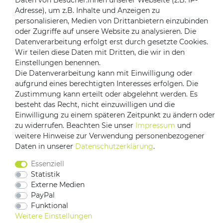
Daten von Besucher:innen unserer Webseite (z.B. IP-
Adresse), um z.B. Inhalte und Anzeigen zu
Zahlungsanbieter
personalisieren, Medien von Drittanbietern einzubinden
oder Zugriffe auf unsere Website zu analysieren. Die
Datenverarbeitung erfolgt erst durch gesetzte Cookies.
Wir teilen diese Daten mit Dritten, die wir in den
Versandpartner
Einstellungen benennen.
Die Datenverarbeitung kann mit Einwilligung oder
aufgrund eines berechtigten Interesses erfolgen. Die
Zustimmung kann erteilt oder abgelehnt werden. Es
besteht das Recht, nicht einzuwilligen und die
Einwilligung zu einem späteren Zeitpunkt zu ändern oder
zu widerrufen. Beachten Sie unser
Impressum
und
weitere Hinweise zur Verwendung personenbezogener
Daten in unserer
Daten­schutz­erklärung
.
Impressum
Daten­schutz­erklärung
AGB
Essenziell
Barrierefreiheitserklärung
Vertrag widerrufen
Statistik
Kontakt
Externe Medien
PayPal
Funktional
Weitere Einstellungen