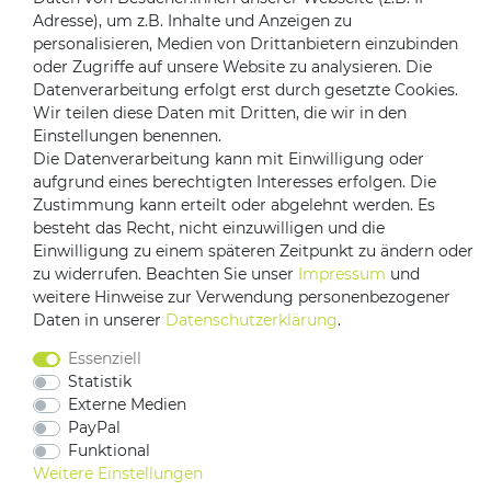
Adresse), um z.B. Inhalte und Anzeigen zu
Zahlungsanbieter
personalisieren, Medien von Drittanbietern einzubinden
oder Zugriffe auf unsere Website zu analysieren. Die
Datenverarbeitung erfolgt erst durch gesetzte Cookies.
Wir teilen diese Daten mit Dritten, die wir in den
Einstellungen benennen.
Versandpartner
Die Datenverarbeitung kann mit Einwilligung oder
aufgrund eines berechtigten Interesses erfolgen. Die
Zustimmung kann erteilt oder abgelehnt werden. Es
besteht das Recht, nicht einzuwilligen und die
Einwilligung zu einem späteren Zeitpunkt zu ändern oder
zu widerrufen. Beachten Sie unser
Impressum
und
weitere Hinweise zur Verwendung personenbezogener
Daten in unserer
Daten­schutz­erklärung
.
Impressum
Daten­schutz­erklärung
AGB
Essenziell
Barrierefreiheitserklärung
Vertrag widerrufen
Statistik
Externe Medien
Kontakt
PayPal
Funktional
Weitere Einstellungen