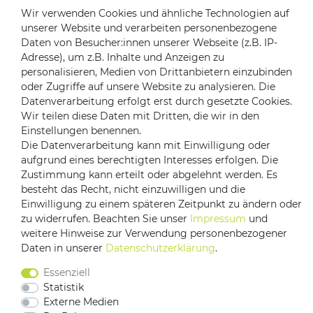
Rücksendungen
Wir verwenden Cookies und ähnliche Technologien auf
Kontakt zu uns
unserer Website und verarbeiten personenbezogene
Daten von Besucher:innen unserer Webseite (z.B. IP-
Adresse), um z.B. Inhalte und Anzeigen zu
Zahlungsanbieter
personalisieren, Medien von Drittanbietern einzubinden
oder Zugriffe auf unsere Website zu analysieren. Die
Datenverarbeitung erfolgt erst durch gesetzte Cookies.
Wir teilen diese Daten mit Dritten, die wir in den
Einstellungen benennen.
Versandpartner
Die Datenverarbeitung kann mit Einwilligung oder
aufgrund eines berechtigten Interesses erfolgen. Die
Zustimmung kann erteilt oder abgelehnt werden. Es
besteht das Recht, nicht einzuwilligen und die
Einwilligung zu einem späteren Zeitpunkt zu ändern oder
zu widerrufen. Beachten Sie unser
Impressum
und
weitere Hinweise zur Verwendung personenbezogener
Daten in unserer
Daten­schutz­erklärung
.
Impressum
Daten­schutz­erklärung
AGB
Essenziell
Barrierefreiheitserklärung
Vertrag widerrufen
Statistik
Externe Medien
Kontakt