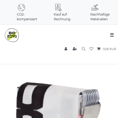
CO2-
Kauf auf
Nachhaltige
kompensiert
Rechnung
Materialien
☰
0,00 EUR