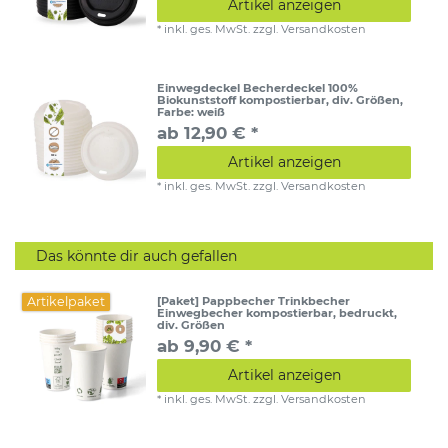
Artikel anzeigen
*
inkl. ges. MwSt.
zzgl.
Versandkosten
Einwegdeckel Becherdeckel 100%
Biokunststoff kompostierbar, div. Größen
,
Farbe: weiß
ab 12,90 € *
Artikel anzeigen
*
inkl. ges. MwSt.
zzgl.
Versandkosten
Das könnte dir auch gefallen
Artikelpaket
[Paket] Pappbecher Trinkbecher
Einwegbecher kompostierbar, bedruckt,
div. Größen
ab 9,90 € *
Artikel anzeigen
*
inkl. ges. MwSt.
zzgl.
Versandkosten