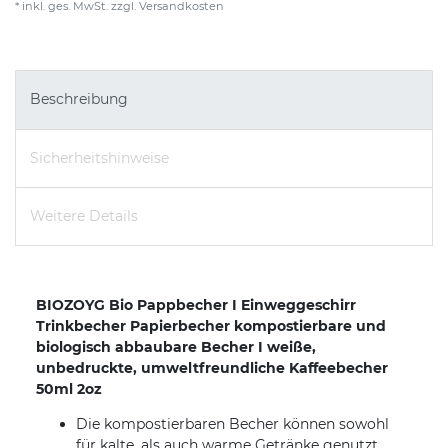
* inkl. ges. MwSt. zzgl.
Versandkosten
Beschreibung
Sicherheitshinweise
Weitere Details
BIOZOYG Bio Pappbecher I Einweggeschirr
Trinkbecher Papierbecher kompostierbare und
biologisch abbaubare Becher I weiße,
unbedruckte, umweltfreundliche Kaffeebecher
50ml 2oz
Die kompostierbaren Becher können sowohl
für kalte, als auch warme Getränke genutzt