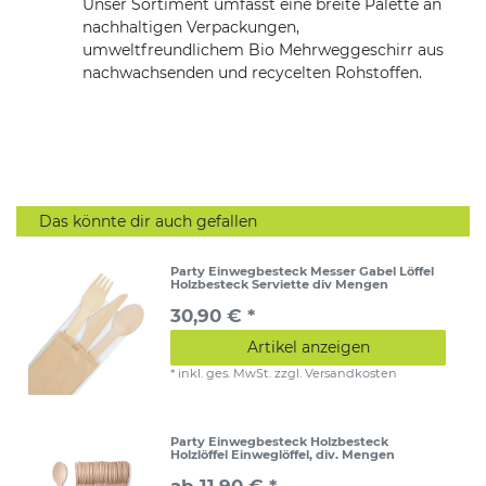
Unser Sortiment umfasst eine breite Palette an
nachhaltigen Verpackungen,
umweltfreundlichem Bio Mehrweggeschirr aus
nachwachsenden und recycelten Rohstoffen.
Das könnte dir auch gefallen
Party Einwegbesteck Messer Gabel Löffel
Holzbesteck Serviette div Mengen
30,90 € *
Artikel anzeigen
*
inkl. ges. MwSt.
zzgl.
Versandkosten
Party Einwegbesteck Holzbesteck
Holzlöffel Einweglöffel, div. Mengen
ab 11,90 € *