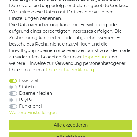
Datenverarbeitung erfolgt erst durch gesetzte Cookies.
Versandpartner
Wir teilen diese Daten mit Dritten, die wir in den
Einstellungen benennen.
Die Datenverarbeitung kann mit Einwilligung oder
aufgrund eines berechtigten Interesses erfolgen. Die
Zustimmung kann erteilt oder abgelehnt werden. Es
besteht das Recht, nicht einzuwilligen und die
Einwilligung zu einem späteren Zeitpunkt zu ändern oder
zu widerrufen. Beachten Sie unser
Impressum
und
Impressum
Daten­schutz­erklärung
AGB
weitere Hinweise zur Verwendung personenbezogener
Daten in unserer
Daten­schutz­erklärung
.
Barrierefreiheitserklärung
Vertrag widerrufen
Essenziell
Kontakt
Statistik
Externe Medien
PayPal
Funktional
Weitere Einstellungen
Alle akzeptieren