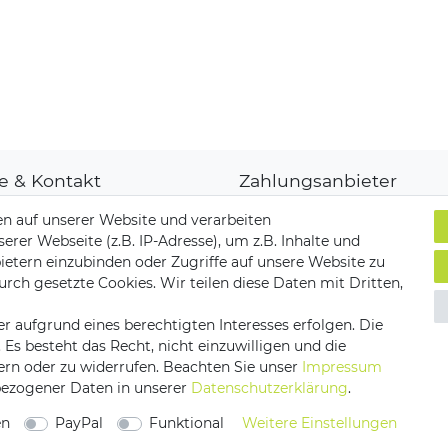
fe & Kontakt
Zahlungsanbieter
denkonto
n auf unserer Website und verarbeiten
ungsarten
er Webseite (z.B. IP-Adresse), um z.B. Inhalte und
and & Lieferung
ietern einzubinden oder Zugriffe auf unsere Website zu
ksendungen
Versandpartner
urch gesetzte Cookies. Wir teilen diese Daten mit Dritten,
akt zu uns
r aufgrund eines berechtigten Interesses erfolgen. Die
s besteht das Recht, nicht einzuwilligen und die
ern oder zu widerrufen. Beachten Sie unser
Impressum
ezogener Daten in unserer
Daten­schutz­erklärung
.
utz­erklärung
AGB
Barrierefreiheitserklärung
Vertrag 
en
PayPal
Funktional
Weitere Einstellungen