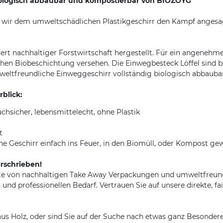
biologisch abbaubar und kompostierbar von BIOZOYG
wir dem umweltschädlichen Plastikgeschirr den Kampf angesagt
iziert nachhaltiger Forstwirtschaft hergestellt. Für ein angene
chen Biobeschichtung versehen. Die Einwegbesteck Löffel sind 
umweltfreundliche Einweggeschirr vollständig biologisch abbaubar
blick:
uchsicher, lebensmittelecht, ohne Plastik
t
 Geschirr einfach ins Feuer, in den Biomüll, oder Kompost ge
rschrieben!
ette von nachhaltigen Take Away Verpackungen und umweltfre
 und professionellen Bedarf. Vertrauen Sie auf unsere direkte, 
s Holz, oder sind Sie auf der Suche nach etwas ganz Besondere