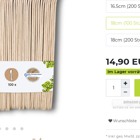
16.5cm (200 
18cm (100 St
18cm (200 St
14,90 
Im Lager vorrä
Wunschliste
* inkl. ges. MwSt. zz