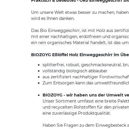
Praktisch & beliebtes - Öko Einweggeschirr 
Um unsere Welt etwas besser zu machen, haben 
wird es Ihnen danken.
Das Bio Einweggeschirr, ist mit Holz aus zertif
mit einer nachhaltigen, erdölfreien und organis
ein rein organisches Material handelt, ist das 
BIOZOYG Eßlöffel Holz Einweggeschirr im Über
splitterfrei, robust, geschmacksneutral, br
vollständig biologisch abbaubar
aus zertifiziert nachhaltiger Forstwirtschaf
Zum Entsorgen kann das umweltfreundliche
BIOZOYG - wir haben uns der Umwelt ve
Unser Sortiment umfasst eine breite Pal
und recycelten Rohstoffen für den privaten
eine zuverlässige Produktqualität.
Haben Sie Fragen zu dem Einwegbesteck au