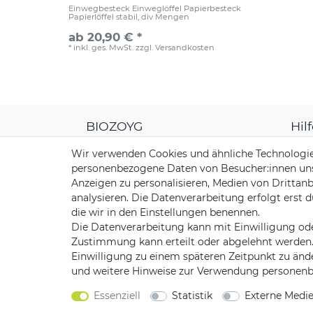
Einwegbesteck Einweglöffel Papierbesteck
Papierlöffel stabil, div Mengen
ab 20,90 € *
*
inkl. ges. MwSt.
zzgl.
Versandkosten
BIOZOYG
Hil
Über uns
Kun
Wir verwenden Cookies und ähnliche Technologie
CO2-Kompensation
Zahl
personenbezogene Daten von Besucher:innen unser
Unsere Materialien
Vers
Anzeigen zu personalisieren, Medien von Drittanb
Palmblatt Produktion
Rüc
analysieren. Die Datenverarbeitung erfolgt erst d
Kont
die wir in den Einstellungen benennen.
Die Datenverarbeitung kann mit Einwilligung ode
Zustimmung kann erteilt oder abgelehnt werden. E
Einwilligung zu einem späteren Zeitpunkt zu änd
und weitere Hinweise zur Verwendung personenb
Impressum
Daten­sch
Essenziell
Statistik
Externe Medi