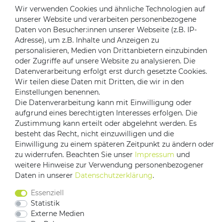
Wir verwenden Cookies und ähnliche Technologien auf
Kontakt zu uns
unserer Website und verarbeiten personenbezogene
Daten von Besucher:innen unserer Webseite (z.B. IP-
Zahlungsanbieter
Adresse), um z.B. Inhalte und Anzeigen zu
personalisieren, Medien von Drittanbietern einzubinden
oder Zugriffe auf unsere Website zu analysieren. Die
Datenverarbeitung erfolgt erst durch gesetzte Cookies.
Wir teilen diese Daten mit Dritten, die wir in den
Versandpartner
Einstellungen benennen.
Die Datenverarbeitung kann mit Einwilligung oder
aufgrund eines berechtigten Interesses erfolgen. Die
Zustimmung kann erteilt oder abgelehnt werden. Es
besteht das Recht, nicht einzuwilligen und die
Einwilligung zu einem späteren Zeitpunkt zu ändern oder
zu widerrufen. Beachten Sie unser
Impressum
und
weitere Hinweise zur Verwendung personenbezogener
Daten in unserer
Daten­schutz­erklärung
.
Impressum
Daten­schutz­erklärung
AGB
Barrierefreiheitserklärung
Essenziell
Vertrag widerrufen
Statistik
Kontakt
Externe Medien