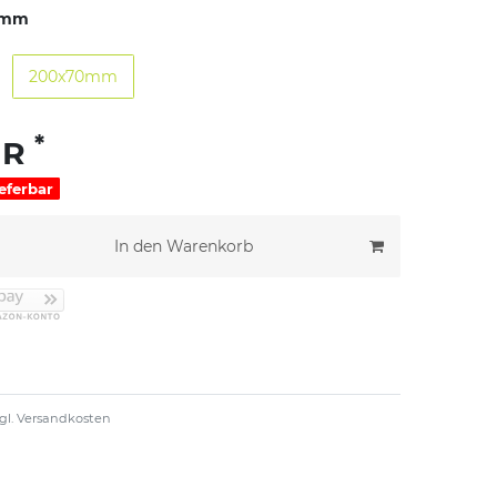
0mm
200x70mm
*
UR
ieferbar
In den Warenkorb
gl.
Versandkosten