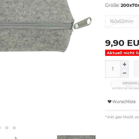
Größe:
200x7
160x55mm
9,90 E
Aktuell nicht l
Wunschliste
* inkl. ges. MwSt. zz