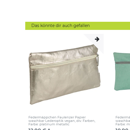
Das könnte dir auch gefallen
Federmäppchen Faulenzer Papier
Federmä
waschbar Lederoptik vegan, div. Farben
,
waschbar
Farbe: platinum metallic
Farbe: m